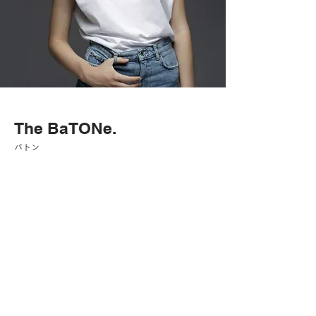
The BaTONe.
バトン
365日、着たくなる理由がある
The BaTONe.は、"365日着たくなる"カット
ソーを届ける、MADE IN JAPANのブランド
です。和歌山の職人技で生み出される生地
は、スビンコットン、オーガニックコット
ン、吊り裏毛など高品質な素材を使用。洗っ
てもくたびれず、長く来続けられる1枚を目
指しました。