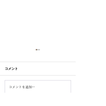
コメント
"ちょっと"のお出かけに最
ジメジメ・ムシ
コメントを追加…
適！イージーに着られる
きどき寒い。梅
アイテムをピックアップ
ンの不快感を一
ストアイテムPI