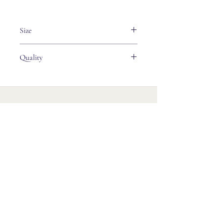
Size
着丈：66cm
Quality
身幅：54cm
肩幅：52.5cm
Nylon 55％
袖丈：60cm
Polyester 45％
Online Store
Contact
privacy policy
Home