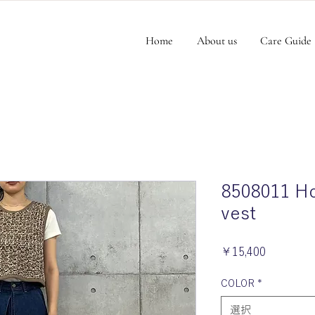
Home
About us
Care Guide
8508011 H
vest
価
￥15,400
格
COLOR
*
選択