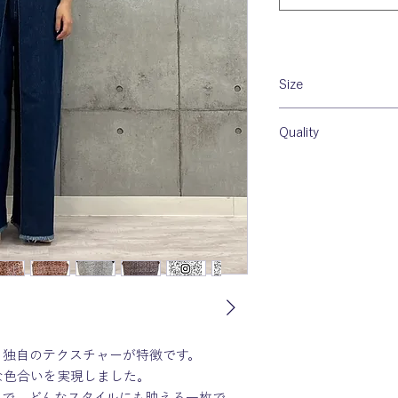
Size
着丈：40cm
Quality
身幅：40cm
肩幅：36cm
Cotton 100％
と独自のテクスチャーが特徴です。
な色合いを実現しました。
象で、どんなスタイルにも映える一枚で