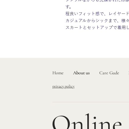
す。
程良いフィット感で、レイヤー
カジュアルからシックまで、様
スカートとセットアップで着用
Home
About us
About us
Care Gude
privacy policy
Online