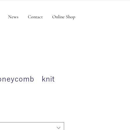
News
Contact
Online Shop
oneycomb knit