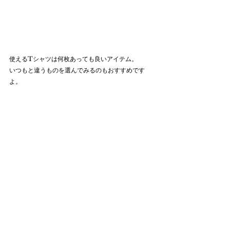
使えるTシャツは何枚あっても良いアイテム。
いつもと違うものを選んでみるのもおすすめです
よ。
皆さまがお気に入りの1枚に出会えますように。
fashion
すべて表示
最新記事