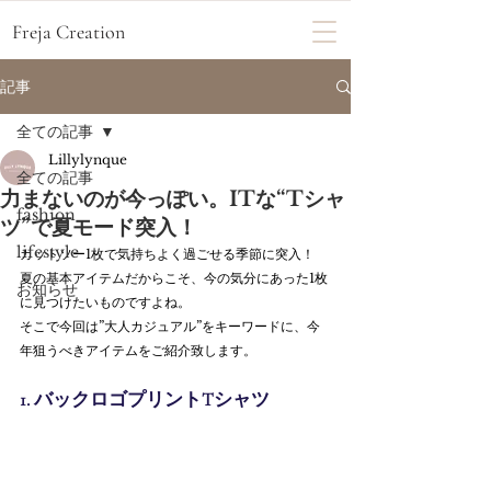
Freja Creation
記事
全ての記事
Lillylynque
全ての記事
力まないのが今っぽい。ITな“Tシャ
fashion
ツ”で夏モード突入！
lifestyle
カットソー1枚で気持ちよく過ごせる季節に突入！
夏の基本アイテムだからこそ、今の気分にあった1枚
お知らせ
に見つけたいものですよね。
そこで今回は”大人カジュアル”をキーワードに、今
年狙うべきアイテムをご紹介致します。
1. バックロゴプリントTシャツ